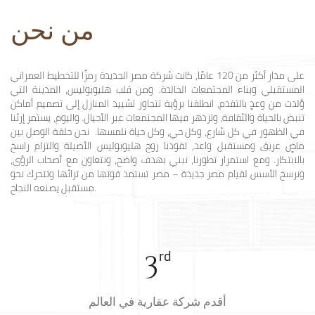
من نحن
على مدار أكثر من 120 عامًا، كانت شركة مصر الجديدة رمزًا للتخطيط العمراني
المستقبلي وبناء المجتمعات الخالدة. ومن قلب هليوبوليس، المدينة التي
وُلدت من وعدٍ بالتقدم، انطلقنا برؤية تتجاوز تشييد المنازل إلى تصميم أماكن
تنبض بالحياة والثقافة، وتزدهر فيها المجتمعات عبر الأجيال. واليوم، يستمر إرثنا
في الظهور في كل شارع، وكل حي، وكل حياة نلمسها. نحن حلقة الوصل بين
ماضٍ عريق ومستقبل واعد، تقودنا روح هليوبوليس الأصيلة والتزام راسخ
بالابتكار. ومع استمرار تطورنا، نبني بهدف واضح، ونتعاون مع أصحاب الرؤى،
ونرسخ الأسس لقيام مصر جديدة – مصر تستمد قوتها من تراثها وتتحرك نحو
مستقبل يصنعه النجاح.
rd
3
أقدم شركة عقارية في العالم