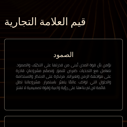
قيم العلامة التجارية
الصمود
نؤمن بأن قوة المدن تُبنى من قدرتها على التكيّف والصمود.
نتعامل مع التحديات كفرص للنمو، ونصمّم مشروعاتٍ قادرة
على مواجهة الزمن وتغيراته، مرتكزة على الابتكار والاستدامة
والحلول التي تواكب عالمًا يتغيّر باستمرار. مشروعاتنا تظل
قائمة لان تم بناءها على رؤية واعية وقوة تصميمية لا تهتز.