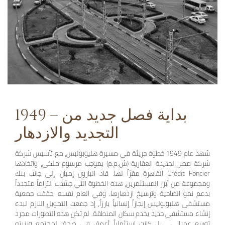
1949 – بداية فصل جديد من
التجديد والازدهار
شهد عام 1949 خطوة جريئة في مسيرة هليوبوليس، مع تأسيس شركة
شركة مصر الجديدة العقارية (ش.م.م) بموجب مرسوم ملكي، واتخاذها
القاهرة مقرّاً لها. قاد البارون إمبان، إلى جانب بنك Crédit Foncier
ومجموعة من أبرز المستثمرين، هذه الخطوة التي جسّدت التزاماً متجدداً
بدعم نمو الضاحية وترسيخ ازدهارها. وفي العام نفسه، حققت جمعية
مستشفى هليوبوليس إنجازاً إنسانياً بارزاً، إذ جمعت التمويل اللازم لبدء
إنشاء مستشفى جديد يخدم سكان المنطقة. لم تكن هذه التطورات مجرد
توسع عمراني… بل كانت استثماراً أعمق في صحة المجتمع وبنيته