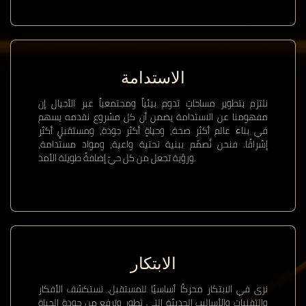
الاستدامة
نلتزم بتطوير مساحاتٍ تدوم بيئياً ومجتمعياً عبر الأجيال إن
مفهومنا عن الاستدامة يضمن أن كل مشروع نقدمه يسهم
في بناء عالم أكثر صحة، وحياةٍ أكثر جودة، ومستقبلٍ أكثر
إشراقًا. فنحن نُصمّم ببنية تحتية واعية، ومواد مستدامة،
ورؤية تجعل من كل حيّ إضافةً طويلة الأمد.
الابتكار
نرى في الابتكار محركًا أساسيًا للمستقبل. نستكشف الأفكار
والتقنيات والأساليب الحديثة التي تطور وترفع من جودة الحياة