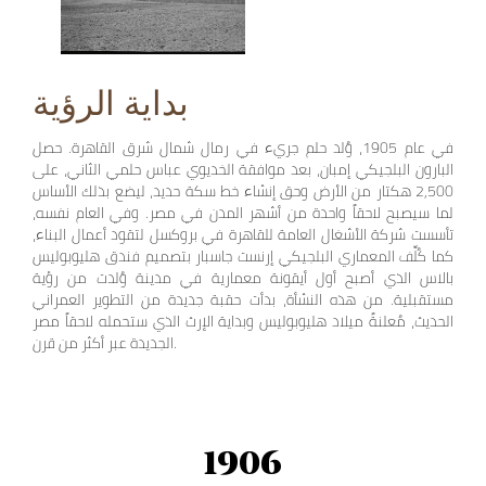
بداية الرؤية
في عام 1905، وُلد حلم جريء في رمال شمال شرق القاهرة. حصل
البارون البلجيكي إمبان، بعد موافقة الخديوي عباس حلمي الثاني، على
2,500 هكتار من الأرض وحق إنشاء خط سكة حديد، ليضع بذلك الأساس
لما سيصبح لاحقاً واحدة من أشهر المدن في مصر. وفي العام نفسه،
تأسست شركة الأشغال العامة للقاهرة في بروكسل لتقود أعمال البناء،
كما كُلِّف المعماري البلجيكي إرنست جاسبار بتصميم فندق هليوبوليس
بالاس الذي أصبح أول أيقونة معمارية في مدينة وُلدت من رؤية
مستقبلية. من هذه النشأة، بدأت حقبة جديدة من التطوير العمراني
الحديث، مُعلنةً ميلاد هليوبوليس وبداية الإرث الذي ستحمله لاحقاً مصر
الجديدة عبر أكثر من قرن.
1906