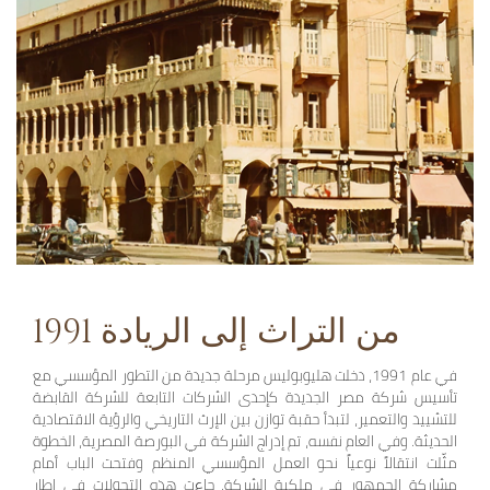
1991 من التراث إلى الريادة
في عام 1991، دخلت هليوبوليس مرحلة جديدة من التطور المؤسسي مع
تأسيس شركة مصر الجديدة كإحدى الشركات التابعة للشركة القابضة
للتشييد والتعمير، لتبدأ حقبة توازن بين الإرث التاريخي والرؤية الاقتصادية
الحديثة. وفي العام نفسه، تم إدراج الشركة في البورصة المصرية، الخطوة
مثّلت انتقالاً نوعياً نحو العمل المؤسسي المنظم وفتحت الباب أمام
مشاركة الجمهور في ملكية الشركة. جاءت هذه التحولات في إطار