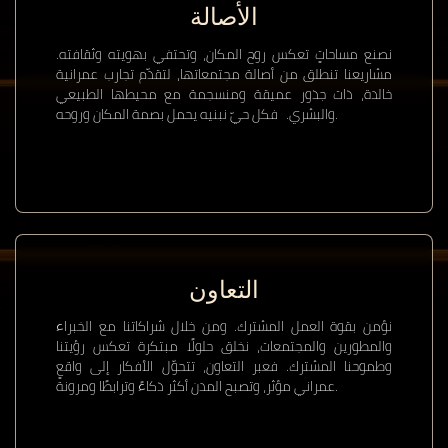
الأصالة
نصنع مساحاتٍ تعكس روح المكان، وتحتفي بهويته وثقافته.
مشاريعنا تنطلق من أصالة مجتمعاتها، لتقدّم تجارب عمرانية
خالدة، ذات جذور عميقة ومنسجمة مع محيطها الطبيعي
والبشري. فكل حيّ نبنيه يحمل بصمة المكان وروحه.
التعاون
نؤمن بقوة العمل المشترك. ومن خلال شراكاتنا مع الخبراء
والمطورين والمجتمعات، نخلق حلولًا مبتكرة تعكس رؤيتنا
وطموحنا المشترك. فعبر التعاون، تتحوّل الأفكار إلى واقعٍ
عمراني مؤثر، وتصبح المدن أكثر ذكاءً وترابطًا ومرونة.