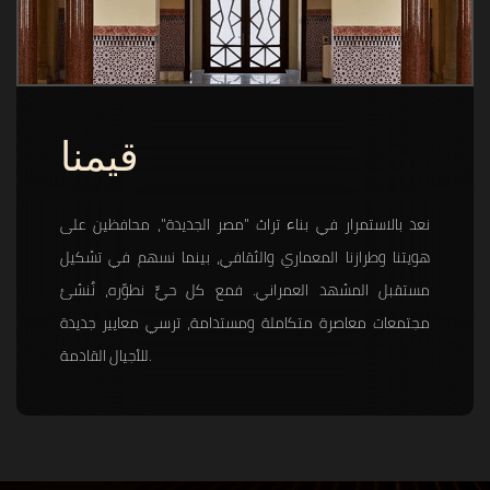
قيمنا
نعد بالاستمرار في بناء تراث "مصر الجديدة"، محافظين على
هويتنا وطرازنا المعماري والثقافي، بينما نسهم في تشكيل
مستقبل المشهد العمراني. فمع كل حيٍّ نطوّره، نُنشئ
مجتمعات معاصرة متكاملة ومستدامة، ترسي معايير جديدة
للأجيال القادمة.