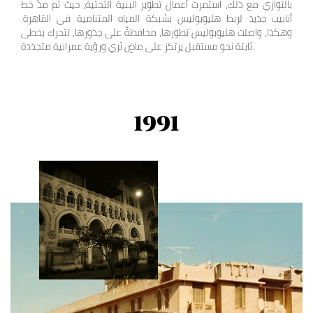
بالتوازي مع ذلك، استمرت أعمال تطوير البنية التحتية، حيث تم مدّ خط
أنابيب جديد لربط هليوبوليس بشبكة المياه المتنامية في القاهرة.
وهكذا، واصلت هليوبوليس تطورها، محافظةً على جذورها، تتحرك بخطى
ثابتة نحو مستقبل يرتكز على ماضٍ ثري ورؤية عمرانية متجددة.
1991