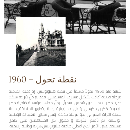
1960 – نقطة تحول
شهد عام 1960 تحولاً حاسماً في قصة هليوبوليس، إذ دخلت الضاحية
مرحلة جديدة أعادت تشكيل مسارها المستقبلي. فقد تم حلّ شركة سكك
حديد مصر وواحات عين شمس رسمياً، ليحلّ محلها مؤسسة ضاحية مصر
الجديدة ككيان حكومي يتولى مسؤولية إدارة وتطوير المنطقة، حاملاً
شعلة التراث العمراني نحو مرحلة جديدة. وفي سياق التغييرات الوطنية
الواسعة، تم تأميم الشركة و حصول كل المساهمين علي كامل
مستحقانهم ، الأمر الذي اعطى ضاحية هليوبوليس هوية وطنية رسمية.