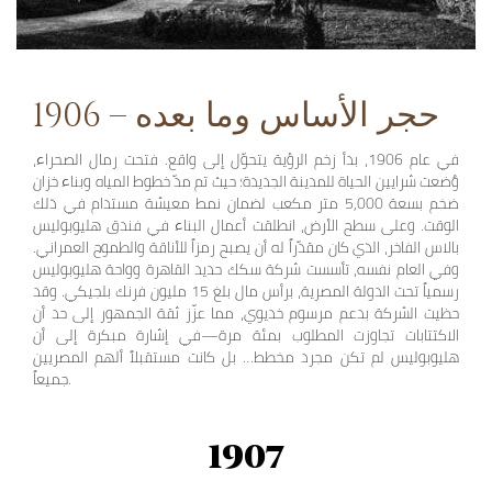
1906 – حجر الأساس وما بعده
في عام 1906، بدأ زخم الرؤية يتحوّل إلى واقع. فتحت رمال الصحراء،
وُضعت شرايين الحياة للمدينة الجديدة؛ حيث تم مدّ خطوط المياه وبناء خزان
ضخم بسعة 5,000 متر مكعب لضمان نمط معيشة مستدام في ذلك
الوقت. وعلى سطح الأرض، انطلقت أعمال البناء في فندق هليوبوليس
بالاس الفاخر، الذي كان مقدّراً له أن يصبح رمزاً للأناقة والطموح العمراني.
وفي العام نفسه، تأسست شركة سكك حديد القاهرة وواحة هليوبوليس
رسمياً تحت الدولة المصرية، برأس مال بلغ 15 مليون فرنك بلجيكي. وقد
حظيت الشركة بدعم مرسوم خديوي، مما عزّز ثقة الجمهور إلى حد أن
الاكتتابات تجاوزت المطلوب بمئة مرة—في إشارة مبكرة إلى أن
هليوبوليس لم تكن مجرد مخطط… بل كانت مستقبلاً ألهم المصريين
جميعاً.
1907