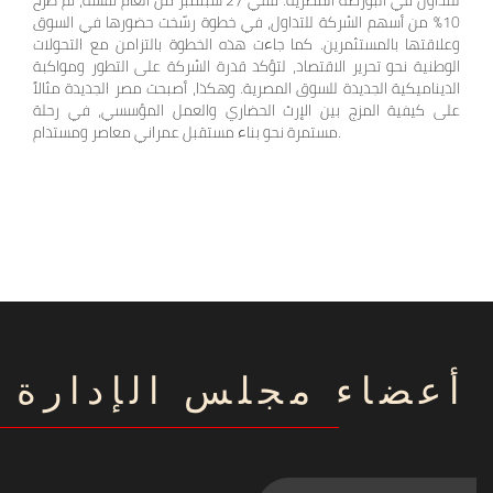
10% من أسهم الشركة للتداول، في خطوة رسّخت حضورها في السوق
وعلاقتها بالمستثمرين. كما جاءت هذه الخطوة بالتزامن مع التحولات
الوطنية نحو تحرير الاقتصاد، لتؤكد قدرة الشركة على التطور ومواكبة
الديناميكية الجديدة للسوق المصرية. وهكذا، أصبحت مصر الجديدة مثالاً
على كيفية المزج بين الإرث الحضاري والعمل المؤسسي، في رحلة
مستمرة نحو بناء مستقبل عمراني معاصر ومستدام.
أعضاء مجلس الإدارة