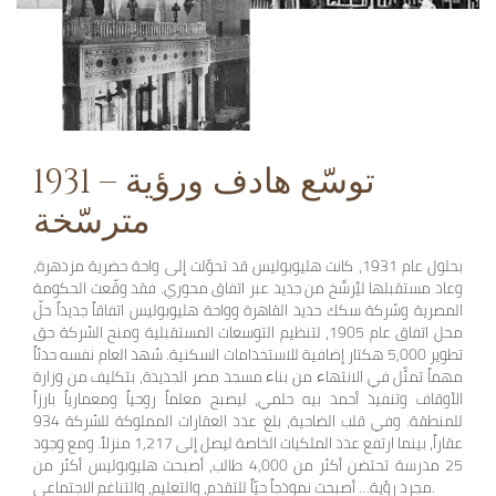
1931 – توسّع هادف ورؤية
مترسّخة
بحلول عام 1931، كانت هليوبوليس قد تحوّلت إلى واحة حضرية مزدهرة،
وعاد مستقبلها ليُرسَّخ من جديد عبر اتفاق محوري. فقد وقّعت الحكومة
المصرية وشركة سكك حديد القاهرة وواحة هليوبوليس اتفاقاً جديداً حلّ
محل اتفاق عام 1905، لتنظيم التوسعات المستقبلية ومنح الشركة حق
تطوير 5,000 هكتار إضافية للاستخدامات السكنية. شهد العام نفسه حدثاً
مهماً تمثّل في الانتهاء من بناء مسجد مصر الجديدة، بتكليف من وزارة
الأوقاف وتنفيذ أحمد بيه حلمي، ليصبح معلماً روحياً ومعمارياً بارزاً
للمنطقة. وفي قلب الضاحية، بلغ عدد العقارات المملوكة للشركة 934
عقاراً، بينما ارتفع عدد الملكيات الخاصة ليصل إلى 1,217 منزلاً. ومع وجود
25 مدرسة تحتضن أكثر من 4,000 طالب، أصبحت هليوبوليس أكثر من
مجرد رؤية… أصبحت نموذجاً حيّاً للتقدم، والتعليم، والتناغم الاجتماعي.