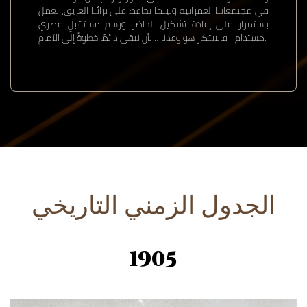
في مجتمعاتنا العمرانية وبينما نحافظ على تراثنا العريق، نعمل
باستمرار على إعادة تشكيل الحاضر ورسم مستقبلٍ عصري
مستدام. فالابتكار هو وعدنا… بأن نبقى دائمًا خطوةً إلى الأمام.
الجدول الزمني التاريخي
1905