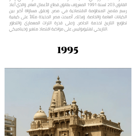
القانون 203 لسنة 1991 المعروف بقانون قطاع الأعمال العام، والذي أعاد
رسم ملامح المنظومة الاقتصادية في مصر، وحقق مساواة أكبر بين
الكيانات العامة والخاصة. وبذلك، أصبحت مصر الجديدة مثالاً على كيفية
تطويع التاريخ لخدمة الحاضر، وعلى قدرة التراث المعماري والتطور
التاريخي لهليوبوليس على مواكبة اقتصاد متغير وديناميكي.
1995