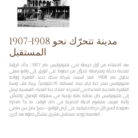
1907–1908 مدينة تتحرّك نحو
المستقبل
بعد الانتهاء من أول خريطة لحي هليوبوليس عام 1907، بدأت الرؤية
لمدينة حديثة ومترابطة تتحوّل من خطوط على الورق إلى واقع فعلي
بحلول عام 1908. فقد أسست شركة سكك حديد القاهرة وواحة
هليوبوليس بفخر خط ترام يمتد لمسافة 16كيلومتراً، يربط قلب وسط
القاهرة بالمدينة الصاعدة في الصحراء. امتداد خط العتبة–العباسية ليصل
إلى هليوبوليس كان بمثابة نقلة نوعية في سهولة الوصول والتنقّل،
وأعاد تعريف مفهوم الحياة الحضرية في ذلك الوقت. ما بدأ كفكرة
طموحة أصبح الآن حركة حقيقية على أرض الواقع—جسرٌ يصل بين ماضي
العاصمة ووعد مستقبل مشرق يتشكّل خطوة بعد أخرى.