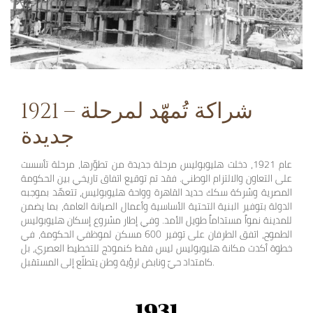
1921 – شراكة تُمهّد لمرحلة
جديدة
عام 1921، دخلت هليوبوليس مرحلة جديدة من تطوّرها، مرحلة تأسست
على التعاون والالتزام الوطني. فقد تم توقيع اتفاق تاريخي بين الحكومة
المصرية وشركة سكك حديد القاهرة وواحة هليوبوليس، تتعهّد بموجبه
الدولة بتوفير البنية التحتية الأساسية وأعمال الصيانة العامة، بما يضمن
للمدينة نمواً مستداماً طويل الأمد. وفي إطار مشروع إسكان هليوبوليس
الطموح، اتفق الطرفان على توفير 600 مسكن لموظفي الحكومة، في
خطوة أكدت مكانة هليوبوليس ليس فقط كنموذج للتخطيط العصري، بل
كامتداد حيّ ونابض لرؤية وطن يتطلّع إلى المستقبل.
1931